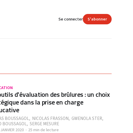
Se connecter
S'abonner
CATION
outils d'évaluation des brûlures : un choix
tégique dans la prise en charge
ucative
AS BOUSSAGOL
,
NICOLAS FRASSON
,
GWENOLA STER
,
O BOUSSAGOL
,
SERGE MESURE
 JANVIER 2020
25 min de lecture