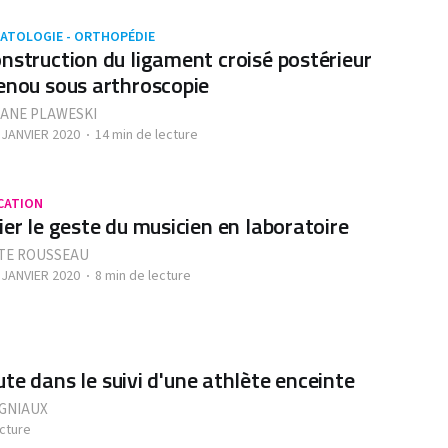
ATOLOGIE - ORTHOPÉDIE
nstruction du ligament croisé postérieur
enou sous arthroscopie
ANE PLAWESKI
 JANVIER 2020
14 min de lecture
CATION
ier le geste du musicien en laboratoire
TE ROUSSEAU
 JANVIER 2020
8 min de lecture
te dans le suivi d'une athlète enceinte
GNIAUX
ecture