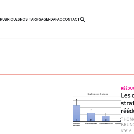
S
RUBRIQUES
NOS TARIFS
AGENDA
FAQ
CONTACT
RÉÉDU
Les 
stra
rééd
THOM
BRUN
N°616 -