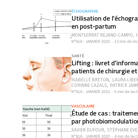
ÉCHOGRAPHIE
Utilisation de l'échogr
en post-partum
MONTSERRAT REJANO-CAMPO
,
N°616 - JANVIER 2020
13 min de le
SANTÉ
Lifting : livret d'infor
patients de chirurgie e
ISABELLE BRETON
,
LAURA LIBE
CORINNE CAZALS
,
PATRICK JAM
N°616 - JANVIER 2020
5 min de lec
VASCULAIRE
Étude de cas : traite
par photobiomodulatio
XAVIER DUFOUR
,
STÉPHANE EVE
N°616 - JANVIER 2020
4 min de lec