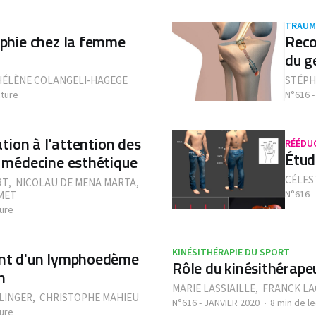
TRAUM
aphie chez la femme
Reco
du g
HÉLÈNE COLANGELI-HAGEGE
STÉPH
cture
N°616 -
mation à l'attention des
RÉÉDU
Étud
t médecine esthétique
CÉLES
RT
,
NICOLAU DE MENA MARTA
,
N°616 -
MET
ture
KINÉSITHÉRAPIE DU SPORT
ment d'un lymphoedème
Rôle du kinésithérapeu
n
MARIE LASSIAILLE
,
FRANCK LA
LINGER
,
CHRISTOPHE MAHIEU
N°616 - JANVIER 2020
8 min de l
ture