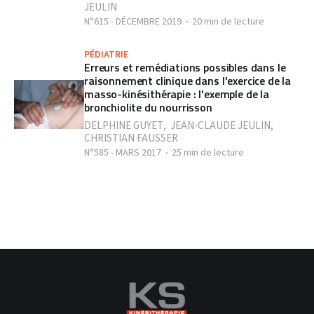
JEULIN
N°615 - DÉCEMBRE 2019
20 min de lecture
PÉDIATRIE
Erreurs et remédiations possibles dans le
raisonnement clinique dans l'exercice de la
masso-kinésithérapie : l'exemple de la
bronchiolite du nourrisson
DELPHINE GUYET
,
JEAN-CLAUDE JEULIN
,
CHRISTIAN FAUSSER
N°585 - MARS 2017
25 min de lecture