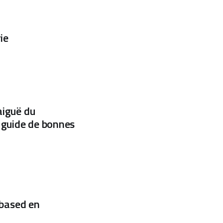
ie
aiguë du
 guide de bonnes
based en