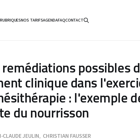
S
RUBRIQUES
NOS TARIFS
AGENDA
FAQ
CONTACT
t remédiations possibles d
nt clinique dans l'exerci
ésithérapie : l'exemple de
ite du nourrisson
N-CLAUDE JEULIN
CHRISTIAN FAUSSER
,