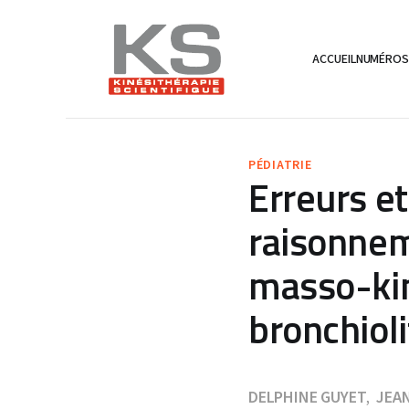
ACCUEIL
NUMÉRO
PÉDIATRIE
Erreurs e
raisonneme
masso-kin
bronchiol
DELPHINE GUYET
JEA
,