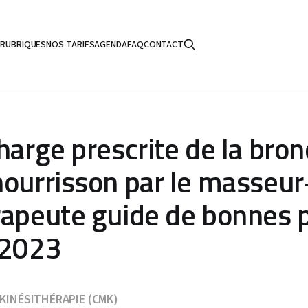
S
RUBRIQUES
NOS TARIFS
AGENDA
FAQ
CONTACT
harge prescrite de la bron
nourrisson par le masseur
rapeute guide de bonnes 
 2023
KINÉSITHÉRAPIE (CMK)