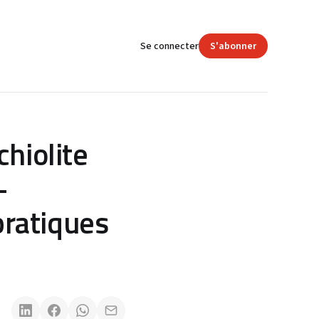
Se connecter
S'abonner
chiolite
-
pratiques