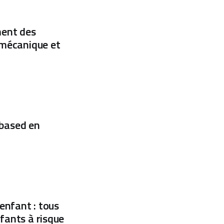
ment des
iomécanique et
based en
enfant : tous
fants à risque