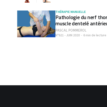
THÉRAPIE MANUELLE
Pathologie du nerf thor
muscle dentelé antérieur
PASCAL POMMEROL
N°621 - JUIN 2020
6 min de lecture