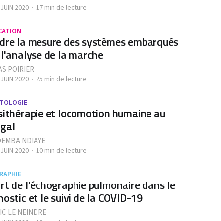
 JUIN 2020
17 min de lecture
CATION
dre la mesure des systèmes embarqués
 l'analyse de la marche
S POIRIER
 JUIN 2020
25 min de lecture
TOLOGIE
sithérapie et locomotion humaine au
gal
DEMBA NDIAYE
 JUIN 2020
10 min de lecture
RAPHIE
rt de l'échographie pulmonaire dans le
nostic et le suivi de la COVID-19
IC LE NEINDRE