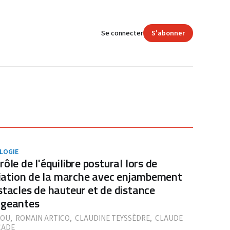
Se connecter
S'abonner
LOGIE
ôle de l'équilibre postural lors de
itiation de la marche avec enjambement
stacles de hauteur et de distance
geantes
IOU
,
ROMAIN ARTICO
,
CLAUDINE TEYSSÈDRE
,
CLAUDE
CADE