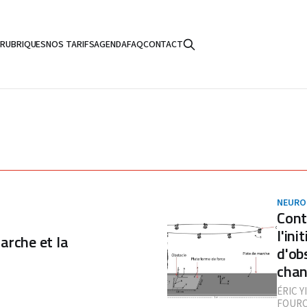
S
RUBRIQUES
NOS TARIFS
AGENDA
FAQ
CONTACT
NEURO
Contr
l'in
arche et la
d'ob
chan
ÉRIC Y
FOUR