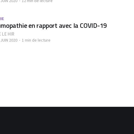
 JUIN 2020
12 min de lecture
IE
mopathie en rapport avec la COVID-19
 LE HIR
 JUIN 2020
1 min de lecture