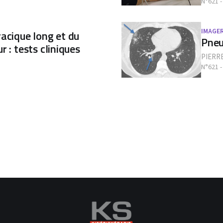
N°621 -
IMAGER
acique long et du
Pneu
 : tests cliniques
PIERRE
N°621 -