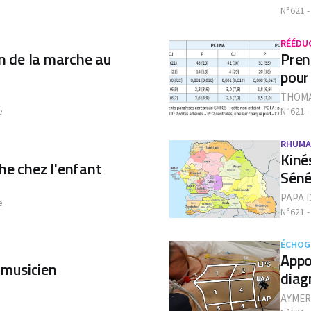
N°621 -
RÉÉDU
on de la marche au
Pren
pour
THOMA
e
N°621 -
RHUMA
Kiné
he chez l'enfant
Séné
PAPA 
e
N°621 -
ÉCHOG
Appo
e musicien
diag
AYMER