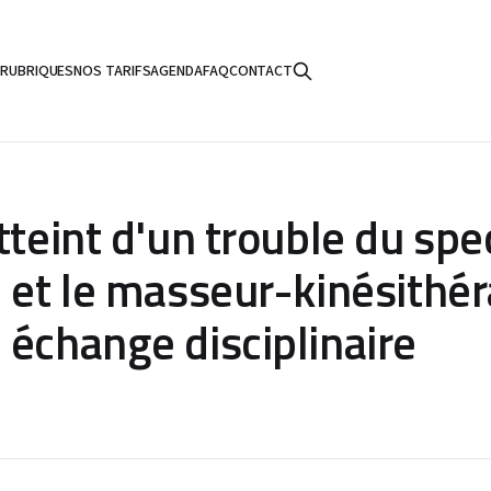
S
RUBRIQUES
NOS TARIFS
AGENDA
FAQ
CONTACT
tteint d'un trouble du spe
e et le masseur-kinésithé
 échange disciplinaire