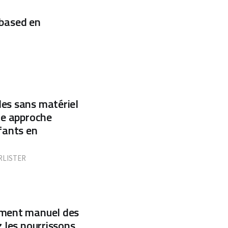
based en
les sans matériel
Une approche
nfants en
RLISTER
tement manuel des
z les nourrissons