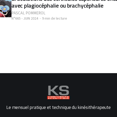
avec plagiocéphalie ou brachycéphalie
PASCAL POMMEROL
N°665 - JUIN 2024
9 min de lecture
Le mensuel pratique et technique du kinésithérapeute