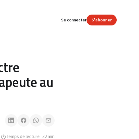
Se connecter
S'abonner
ctre
rapeute au
Temps de lecture : 32 min