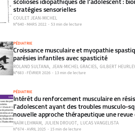
scolioses idiopathiques de l'adolescent : b
stratégies sensorielles
COULET JEAN-MICHEL
N°640 - MARS 2022
53 min de lecture
PÉDIATRIE
Croissance musculaire et myopathie spastiq
parésies infantiles avec spasticité
ROLAND SULTANA
,
JEAN-MICHEL GRACIES
,
GILBERT HEURLE
N°683 - FÉVRIER 2026
13 min de lecture
PÉDIATRIE
Intérêt du renforcement musculaire en rési
l'adolescent ayant des troubles musculo-sq
nouvelle approche thérapeutique une revue d
NAÏM LEHMAM
,
JULIEN DROUOT
,
LUCAS VANGELISTA
N°674 - AVRIL 2025
15 min de lecture