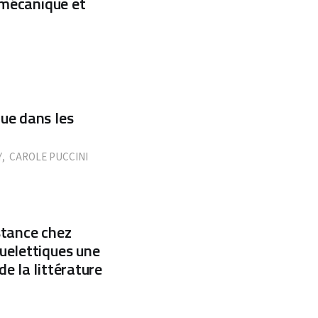
iomécanique et
ue dans les
Y
,
CAROLE PUCCINI
stance chez
uelettiques une
e la littérature