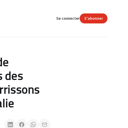
Se connecter
S'abonner
de
s des
rrissons
lie