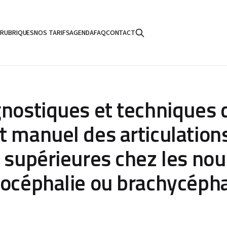
S
RUBRIQUES
NOS TARIFS
AGENDA
FAQ
CONTACT
gnostiques et techniques 
t manuel des articulation
s supérieures chez les nou
iocéphalie ou brachycépha