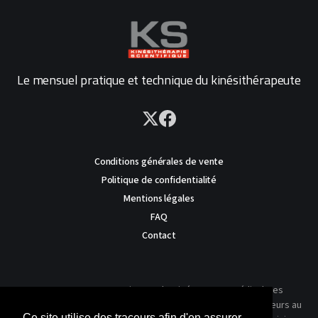
Le mensuel pratique et technique du kinésithérapeute
Conditions générales de vente
Politique de confidentialité
Mentions légales
FAQ
Contact
AVERTISSEMENT : Ce site est destiné au corps médical. Les
traitements présentés ne reflètent que l'expérience des auteurs au
Ce site utilise des traceurs afin d'en assurer