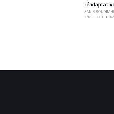
réadaptativ
SAMIR BOUDRAH
N°688 - JUILLET 202