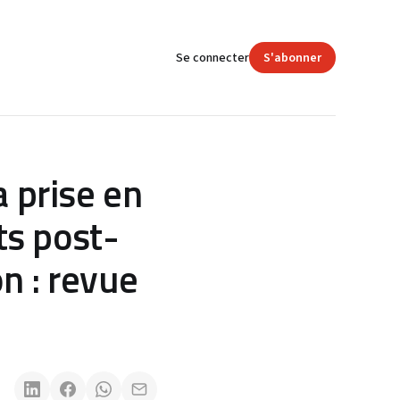
Se connecter
S'abonner
a prise en
ts post-
n : revue