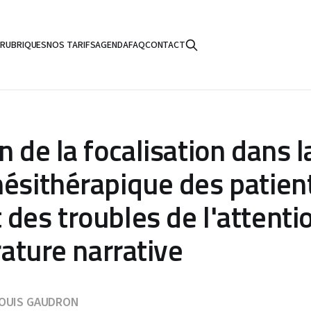
S
RUBRIQUES
NOS TARIFS
AGENDA
FAQ
CONTACT
n de la focalisation dans l
nésithérapique des patien
des troubles de l'attentio
érature narrative
LOUIS GAUDRON