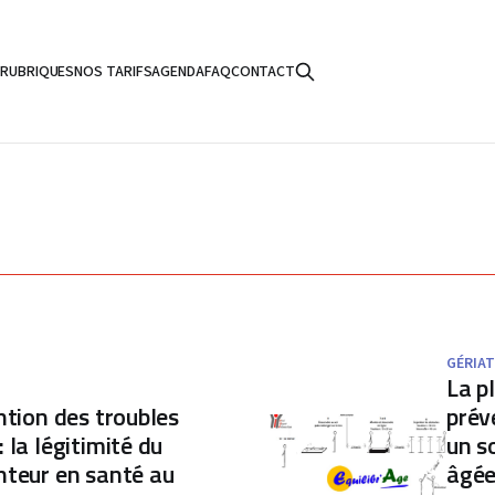
S
RUBRIQUES
NOS TARIFS
AGENDA
FAQ
CONTACT
GÉRIAT
La p
ntion des troubles
prév
 la légitimité du
un s
nteur en santé au
âgée