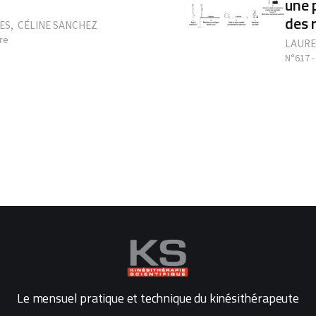
une 
des 
ES
,
CÉLINE SANCHEZ
re
LAURE
N°617 -
Le mensuel pratique et technique du kinésithérapeute