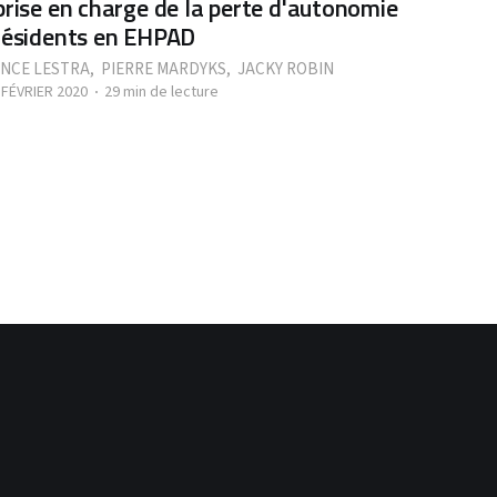
prise en charge de la perte d'autonomie
résidents en EHPAD
NCE LESTRA
,
PIERRE MARDYKS
,
JACKY ROBIN
 FÉVRIER 2020
29 min de lecture