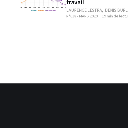
travail
LAURENCE LESTRA
,
DENIS BURL
N°618 - MARS 2020
19 min de lectu