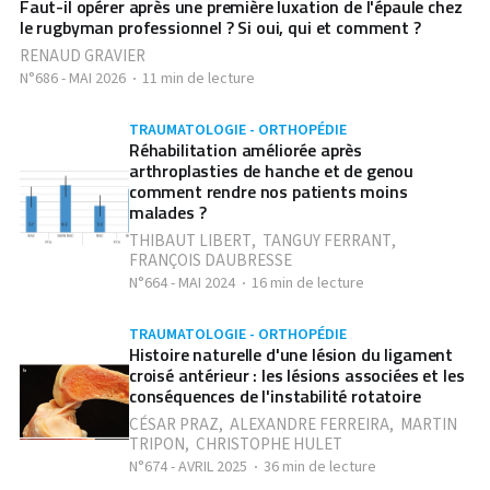
Faut-il opérer après une première luxation de l'épaule chez
le rugbyman professionnel ? Si oui, qui et comment ?
RENAUD GRAVIER
N°686 - MAI 2026
11 min de lecture
TRAUMATOLOGIE - ORTHOPÉDIE
Réhabilitation améliorée après
arthroplasties de hanche et de genou
comment rendre nos patients moins
malades ?
THIBAUT LIBERT
,
TANGUY FERRANT
,
FRANÇOIS DAUBRESSE
N°664 - MAI 2024
16 min de lecture
TRAUMATOLOGIE - ORTHOPÉDIE
Histoire naturelle d'une lésion du ligament
croisé antérieur : les lésions associées et les
conséquences de l'instabilité rotatoire
CÉSAR PRAZ
,
ALEXANDRE FERREIRA
,
MARTIN
TRIPON
,
CHRISTOPHE HULET
N°674 - AVRIL 2025
36 min de lecture