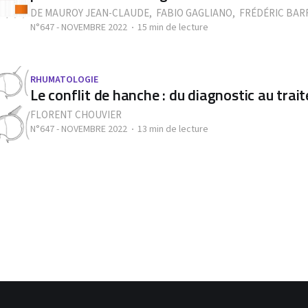
DE MAUROY JEAN-CLAUDE
,
FABIO GAGLIANO
,
FRÉDÉRIC BAR
N°647 - NOVEMBRE 2022
15 min de lecture
RHUMATOLOGIE
Le conflit de hanche : du diagnostic au tra
FLORENT CHOUVIER
N°647 - NOVEMBRE 2022
13 min de lecture