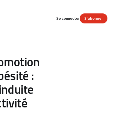
Se connecter
S'abonner
comotion
ésité :
induite
ctivité