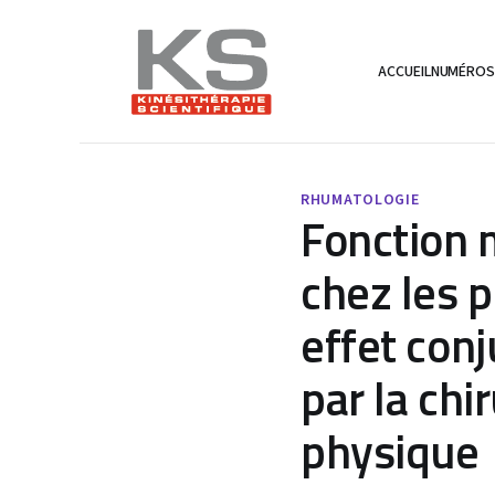
ACCUEIL
NUMÉRO
RHUMATOLOGIE
Fonction 
chez les p
effet conj
par la chi
physique