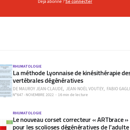
Déjà abonné ?
Se connecter
RHUMATOLOGIE
La méthode Lyonnaise de kinésithérapie des
vertébrales dégénératives
DE MAUROY JEAN-CLAUDE
,
JEAN-NOËL VOUTEY
,
FABIO GAGL
N°647 - NOVEMBRE 2022
16 min de lecture
RHUMATOLOGIE
Le nouveau corset correcteur « ARTbrace »
pour les scolioses dégénératives de l'adulte