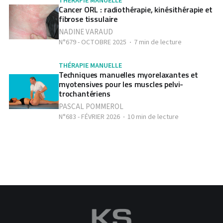
THÉRAPIE MANUELLE
Cancer ORL : radiothérapie, kinésithérapie et
fibrose tissulaire
NADINE VARAUD
N°679 - OCTOBRE 2025
7 min de lecture
THÉRAPIE MANUELLE
Techniques manuelles myorelaxantes et
myotensives pour les muscles pelvi-
trochantériens
PASCAL POMMEROL
N°683 - FÉVRIER 2026
10 min de lecture