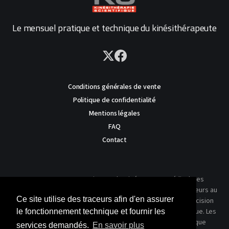
Le mensuel pratique et technique du kinésithérapeute
Conditions générales de vente
Politique de confidentialité
Mentions légales
FAQ
Contact
AVERTISSEMENT : Ce site est destiné au corps médical. Les
traitements présentés ne reflètent que l'expérience des auteurs au
Ce site utilise des traceurs afin d'en assurer
moment où leur article a été publié dans notre journal. La décision
thérapeutique ne peut se prendre qu'après un examen clinique. Les
le fonctionnement technique et fournir les
techniques publiées ici ne sauraient justifier une quelconque
services demandés.
En savoir plus