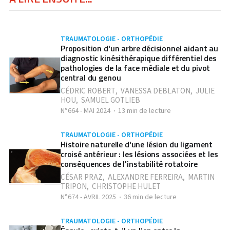
TRAUMATOLOGIE - ORTHOPÉDIE
Proposition d'un arbre décisionnel aidant au
diagnostic kinésithérapique différentiel des
pathologies de la face médiale et du pivot
central du genou
CÉDRIC ROBERT
,
VANESSA DEBLATON
,
JULIE
HOU
,
SAMUEL GOTLIEB
N°664 - MAI 2024
13 min de lecture
TRAUMATOLOGIE - ORTHOPÉDIE
Histoire naturelle d'une lésion du ligament
croisé antérieur : les lésions associées et les
conséquences de l'instabilité rotatoire
CÉSAR PRAZ
,
ALEXANDRE FERREIRA
,
MARTIN
TRIPON
,
CHRISTOPHE HULET
N°674 - AVRIL 2025
36 min de lecture
TRAUMATOLOGIE - ORTHOPÉDIE