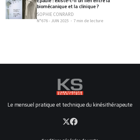
Épaule : existe-t-il un lien entre la
biomécanique et la clinique ?
SOPHIE CONRARD
N°676 - JUIN 2025
7 min de lecture
Le mensuel pratique et technique du kinésithérapeute