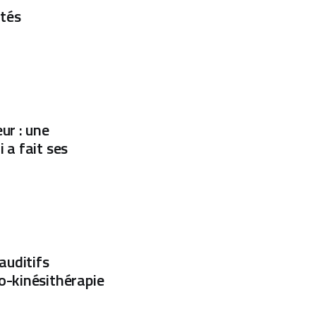
ités
ur : une
 a fait ses
auditifs
o-kinésithérapie