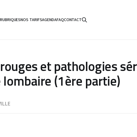
S
RUBRIQUES
NOS TARIFS
AGENDA
FAQ
CONTACT
rouges et pathologies sé
 lombaire (1ère partie)
ILLE