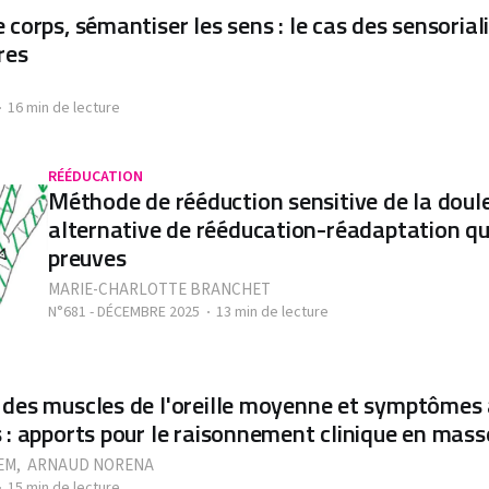
 corps, sémantiser les sens : le cas des sensorial
res
16 min de lecture
RÉÉDUCATION
Méthode de rééduction sensitive de la doule
alternative de rééducation-réadaptation qui
preuves
MARIE-CHARLOTTE BRANCHET
N°681 - DÉCEMBRE 2025
13 min de lecture
des muscles de l'oreille moyenne et symptômes 
 : apports pour le raisonnement clinique en mass
EM
,
ARNAUD NORENA
15 min de lecture