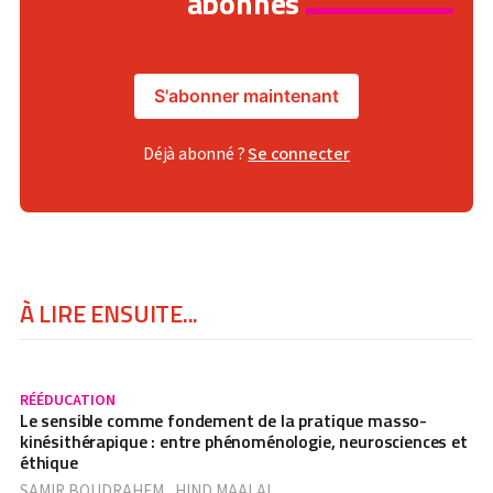
abonnés
S'abonner maintenant
Déjà abonné ?
Se connecter
À LIRE ENSUITE...
RÉÉDUCATION
Le sensible comme fondement de la pratique masso-
kinésithérapique : entre phénoménologie, neurosciences et
éthique
SAMIR BOUDRAHEM
,
HIND MAALAL