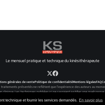
Le mensuel pratique et technique du kinésithérapeute
tions générales de vente
Politique de confidentialité
Mentions légales
FAQ
Co
traitements présentés ne reflètent que l'expérience des auteurs au moment o
linique. Les techniques publiées ici ne sauraient justifier une quelconque 
© 2026 Kinésithérapie Scientifique - Tous droits réservés
ment technique et fournir les services demandés.
En savoir plus