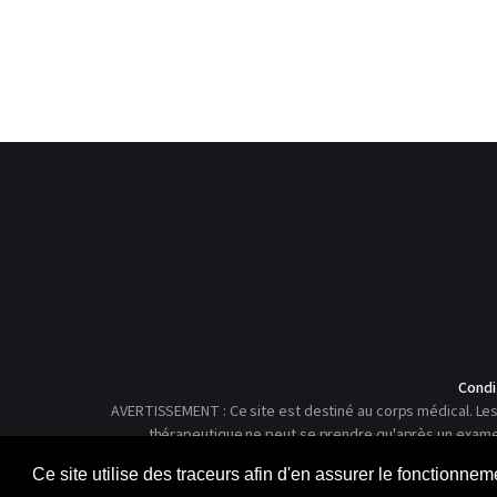
Condi
AVERTISSEMENT : Ce site est destiné au corps médical. Les 
thérapeutique ne peut se prendre qu'après un examen c
Ce site utilise des traceurs afin d'en assurer le fonctionne