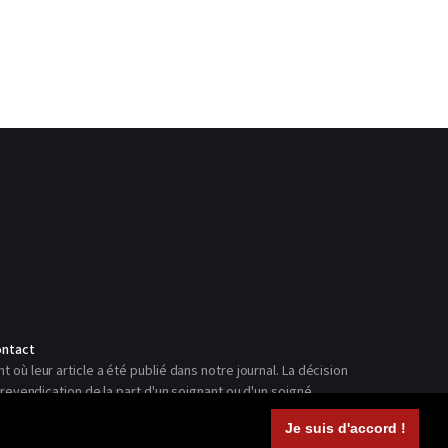
ntact
ù leur article a été publié dans notre journal. La décision
revendication de la part d'un soignant ou d'un soigné.
Je suis d'accord !