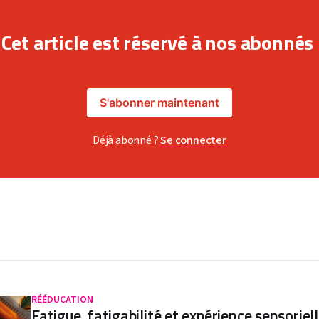
Cet article est réservé à nos abonnés
S'abonner maintenant
Déjà abonné ?
Se connecter
RÉÉDUCATION
Fatigue, fatigabilité et expérience sensoriel