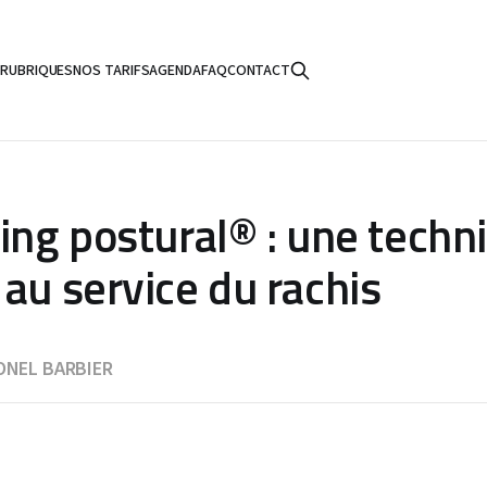
S
RUBRIQUES
NOS TARIFS
AGENDA
FAQ
CONTACT
hing postural® : une techn
au service du rachis
ONEL BARBIER