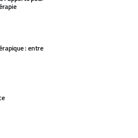
érapie
rapique : entre
ce