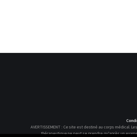
Condi
AVERTISSEMENT : Ce site est destiné au corps médical. Les 
thérapeutique ne peut se prendre qu'après un examen c