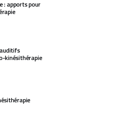
le : apports pour
érapie
auditifs
o-kinésithérapie
nésithérapie