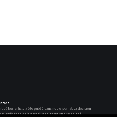
ntact
ù leur article a été publié dans notre journal. La décision
revendication de la part d'un soignant ou d'un soigné.