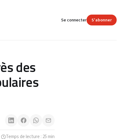
Se connecter
S'abonner
rès des
ulaires
N
Temps de lecture : 25 min