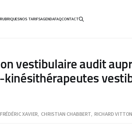
S
RUBRIQUES
NOS TARIFS
AGENDA
FAQ
CONTACT
on vestibulaire audit aup
kinésithérapeutes vestib
FRÉDÉRIC XAVIER
CHRISTIAN CHABBERT
RICHARD VITTO
,
,