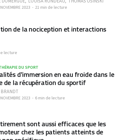
E DOMERGUE
,
LOUISA RONDEAU
,
THOMAS OSINSKI
- NOVEMBRE 2023
21 min de lecture
ion de la nociception et interactions
de lecture
THÉRAPIE DU SPORT
lités d'immersion en eau froide dans le
e de la récupération du sportif
 BRANDT
- NOVEMBRE 2023
6 min de lecture
tirement sont aussi efficaces que les
moteur chez les patients atteints de