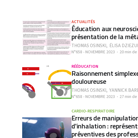
ACTUALITÉS
Éducation aux neuroscie
présentation de la mét
THOMAS OSINSKI
,
ÉLISA DZIEZU
N°658 - NOVEMBRE 2023
20 min de
RÉÉDUCATION
Raisonnement simplexe 
douloureuse
THOMAS OSINSKI
,
YANNICK BAR
N°658 - NOVEMBRE 2023
27 min de
CARDIO-RESPIRATOIRE
Erreurs de manipulation
d'inhalation : représen
préventives des profes