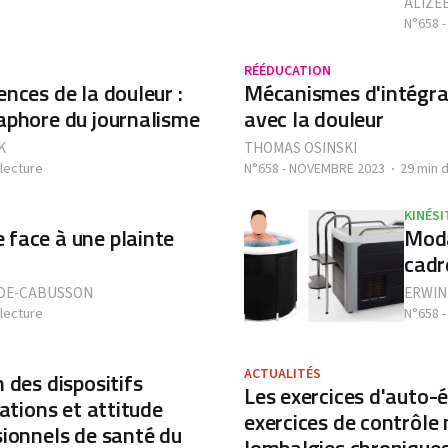
ALIZÉ
N°658 
RÉÉDUCATION
nces de la douleur :
Mécanismes d'intégrat
aphore du journalisme
avec la douleur
K
THOMAS OSINSKI
 lecture
N°658 - NOVEMBRE 2023
29 min 
KINÉSI
face à une plainte
Moda
cadr
DE-CABUSSON
ERWIN
 lecture
N°658 
ACTUALITÉS
 des dispositifs
Les exercices d'auto-é
tations et attitude
exercices de contrôle 
sionnels de santé du