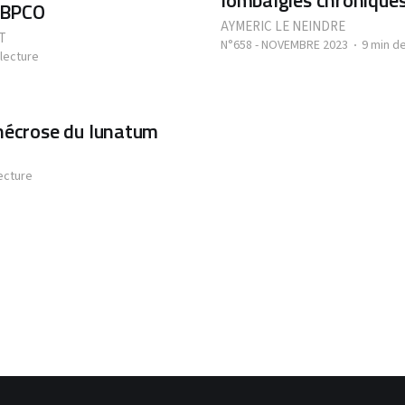
lombalgies chroniques
a BPCO
AYMERIC LE NEINDRE
T
N°658 - NOVEMBRE 2023
9 min de
 lecture
nécrose du lunatum
ecture