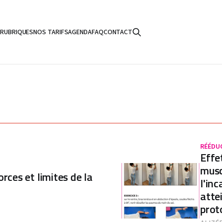
S
RUBRIQUES
NOS TARIFS
AGENDA
FAQ
CONTACT
RÉÉDU
Effe
musc
orces et limites de la
l'in
atte
prot