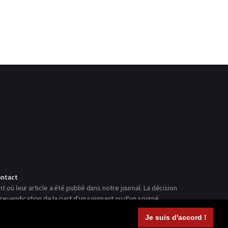
ntact
ù leur article a été publié dans notre journal. La décision
revendication de la part d'un soignant ou d'un soigné.
Je suis d'accord !