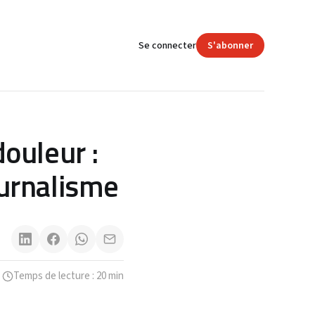
Se connecter
S'abonner
ouleur :
ournalisme
Temps de lecture : 20 min