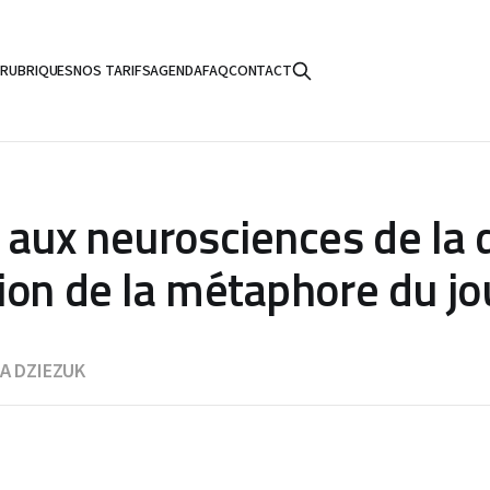
S
RUBRIQUES
NOS TARIFS
AGENDA
FAQ
CONTACT
 aux neurosciences de la d
ion de la métaphore du j
SA DZIEZUK