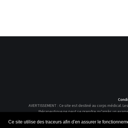
Condi
AVERTISSEMENT : Ce site est destiné au corps médical. Les 
thérapeutique ne peut se prendre qu'après un examen c
Ce site utilise des traceurs afin d'en assurer le fonctionne