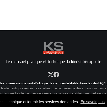
Le mensuel pratique et technique du kinésithérapeute
tions générales de vente
Politique de confidentialité
Mentions légales
FAQ
Co
traitements présentés ne reflètent que l'expérience des auteurs au moment o
linique. Les techniques publiées ici ne sauraient justifier une quelconque 
© 2026 Kinésithérapie Scientifique - Tous droits réservés
ment technique et fournir les services demandés.
En savoir plus