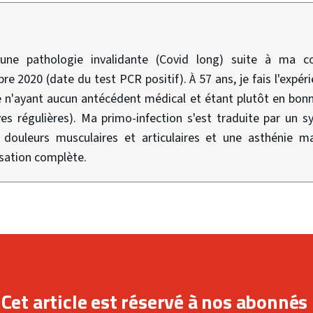
'une pathologie invalidante (Covid long) suite à ma c
re 2020 (date du test PCR positif). À 57 ans, je fais l'expér
e n'ayant aucun antécédent médical et étant plutôt en bonn
ves régulières). Ma primo-infection s'est traduite par un 
douleurs musculaires et articulaires et une asthénie m
isation complète.
Cet article est réservé à nos abonnés