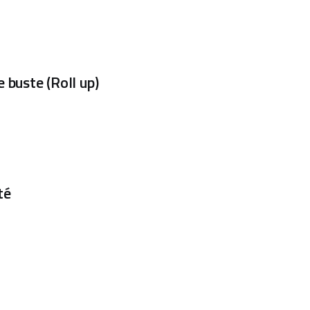
e buste (Roll up)
té