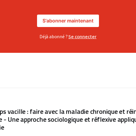
S'abonner maintenant
Déjà abonné ?
Se connecter
s vacille : faire avec la maladie chronique et réi
ie - Une approche sociologique et réflexive appliq
ie