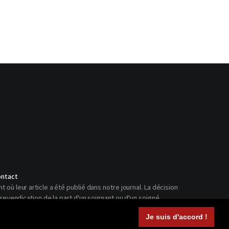
ntact
ù leur article a été publié dans notre journal. La décision
revendication de la part d'un soignant ou d'un soigné.
Je suis d'accord !