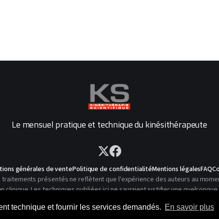
Le mensuel pratique et technique du kinésithérapeute
tions générales de vente
Politique de confidentialité
Mentions légales
FAQ
Co
traitements présentés ne reflètent que l'expérience des auteurs au moment o
linique. Les techniques publiées ici ne sauraient justifier une quelconque 
© 2026 Kinésithérapie Scientifique - Tous droits réservés
ment technique et fournir les services demandés.
En savoir plus