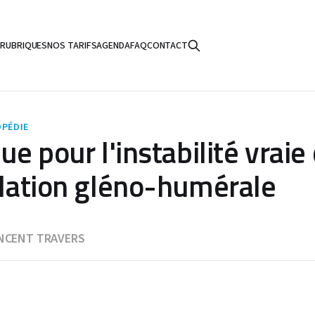
S
RUBRIQUES
NOS TARIFS
AGENDA
FAQ
CONTACT
PÉDIE
que pour l'instabilité vrai
culation gléno-humérale
NCENT TRAVERS