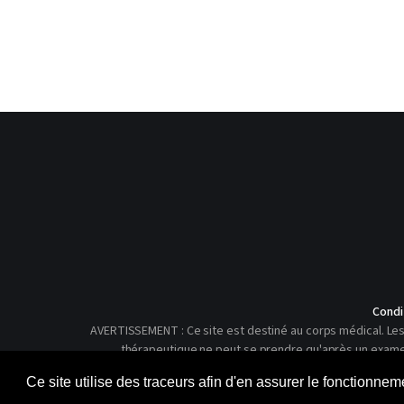
Condi
AVERTISSEMENT : Ce site est destiné au corps médical. Les 
thérapeutique ne peut se prendre qu'après un examen c
Ce site utilise des traceurs afin d'en assurer le fonctionne