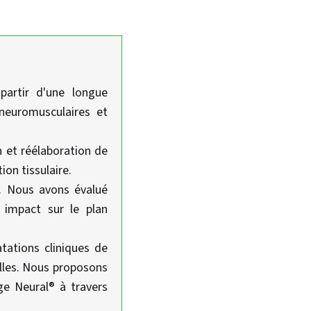
artir d'une longue
 neuromusculaires et
n et réélaboration de
ion tissulaire.
s. Nous avons évalué
r impact sur le plan
atations cliniques de
lles. Nous proposons
ge Neural® à travers