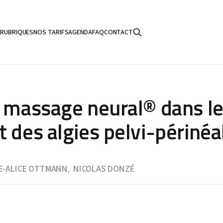
S
RUBRIQUES
NOS TARIFS
AGENDA
FAQ
CONTACT
u massage neural® dans l
t des algies pelvi-périnéa
E-ALICE OTTMANN
NICOLAS DONZÉ
,