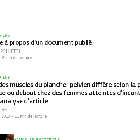
RIENS
 à propos d'un document publié
PELLETTI
6 min de lecture
RIENS
des muscles du plancher pelvien diffère selon la 
e ou debout chez des femmes atteintes d'incont
 analyse d'article
DRE
 2023
11 min de lecture
VÉSICO-SPHINCTÉRIENS