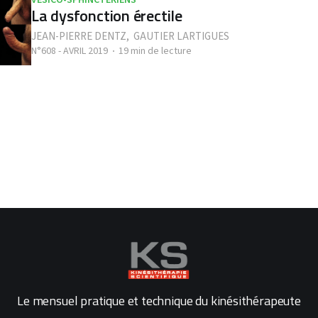
La dysfonction érectile
JEAN-PIERRE DENTZ
,
GAUTIER LARTIGUES
N°608 - AVRIL 2019
19 min de lecture
Le mensuel pratique et technique du kinésithérapeute