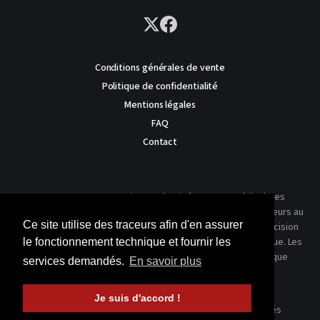
Conditions générales de vente
Politique de confidentialité
Mentions légales
FAQ
Contact
AVERTISSEMENT : Ce site est destiné au corps médical. Les
traitements présentés ne reflètent que l'expérience des auteurs au
Ce site utilise des traceurs afin d'en assurer
moment où leur article a été publié dans notre journal. La décision
thérapeutique ne peut se prendre qu'après un examen clinique. Les
le fonctionnement technique et fournir les
techniques publiées ici ne sauraient justifier une quelconque
services demandés.
En savoir plus
revendication de la part d'un soignant ou d'un soigné.
Je suis d'accord !
© 2026 Kinésithérapie Scientifique - Tous droits réservés