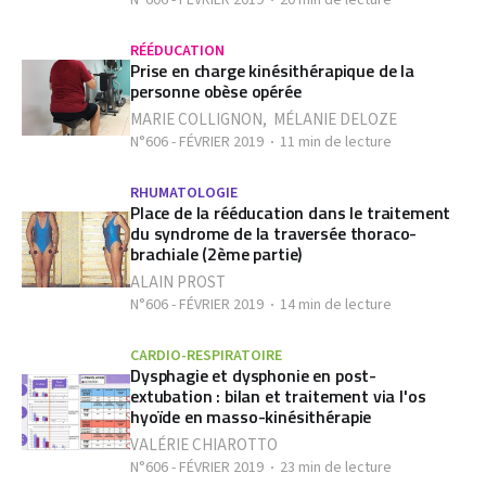
N°606 - FÉVRIER 2019
20 min de lecture
RÉÉDUCATION
Prise en charge kinésithérapique de la
personne obèse opérée
MARIE COLLIGNON
,
MÉLANIE DELOZE
N°606 - FÉVRIER 2019
11 min de lecture
RHUMATOLOGIE
Place de la rééducation dans le traitement
du syndrome de la traversée thoraco-
brachiale (2ème partie)
ALAIN PROST
N°606 - FÉVRIER 2019
14 min de lecture
CARDIO-RESPIRATOIRE
Dysphagie et dysphonie en post-
extubation : bilan et traitement via l'os
hyoïde en masso-kinésithérapie
VALÉRIE CHIAROTTO
N°606 - FÉVRIER 2019
23 min de lecture