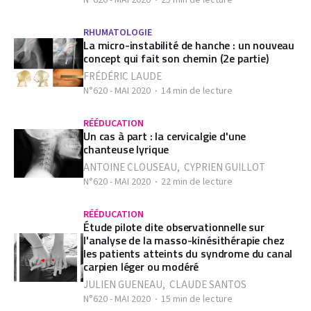
N°620 - MAI 2020
25 min de lecture
RHUMATOLOGIE
La micro-instabilité de hanche : un nouveau
concept qui fait son chemin (2e partie)
FRÉDÉRIC LAUDE
N°620 - MAI 2020
14 min de lecture
RÉÉDUCATION
Un cas à part : la cervicalgie d'une
chanteuse lyrique
ANTOINE CLOUSEAU
,
CYPRIEN GUILLOT
N°620 - MAI 2020
22 min de lecture
RÉÉDUCATION
Étude pilote dite observationnelle sur
l'analyse de la masso-kinésithérapie chez
les patients atteints du syndrome du canal
carpien léger ou modéré
JULIEN GUENEAU
,
CLAUDE SANTOS
N°620 - MAI 2020
15 min de lecture