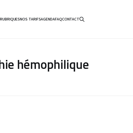
S
RUBRIQUES
NOS TARIFS
AGENDA
FAQ
CONTACT
hie hémophilique