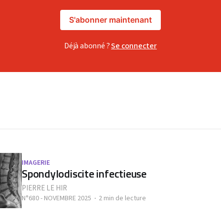
S'abonner maintenant
Déjà abonné ?
Se connecter
IMAGERIE
Spondylodiscite infectieuse
PIERRE LE HIR
N°680 - NOVEMBRE 2025
2 min de lecture