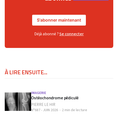
S'abonner maintenant
Déjà abonné ?
Se connecter
À LIRE ENSUITE...
IMAGERIE
Ostéochondrome pédiculé
PIERRE LE HIR
N°687 - JUIN 2026
2 min de lecture