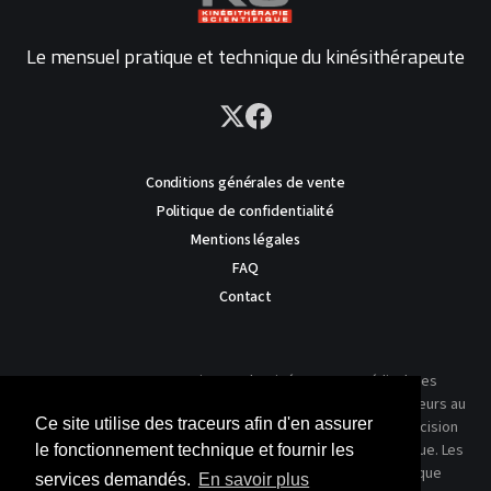
Le mensuel pratique et technique du kinésithérapeute
Conditions générales de vente
Politique de confidentialité
Mentions légales
FAQ
Contact
AVERTISSEMENT : Ce site est destiné au corps médical. Les
traitements présentés ne reflètent que l'expérience des auteurs au
Ce site utilise des traceurs afin d'en assurer
moment où leur article a été publié dans notre journal. La décision
thérapeutique ne peut se prendre qu'après un examen clinique. Les
le fonctionnement technique et fournir les
techniques publiées ici ne sauraient justifier une quelconque
services demandés.
En savoir plus