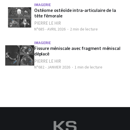
IMAGERIE
Ostéome ostéoïde intra-articulaire de la
tête fémorale
PIERRE LE HIR
N°685 - AVRIL 2026
2 min de lecture
IMAGERIE
Fissure méniscale avec fragment méniscal
déplacé
PIERRE LE HIR
N°682 - JANVIER 2026
1 min de lecture