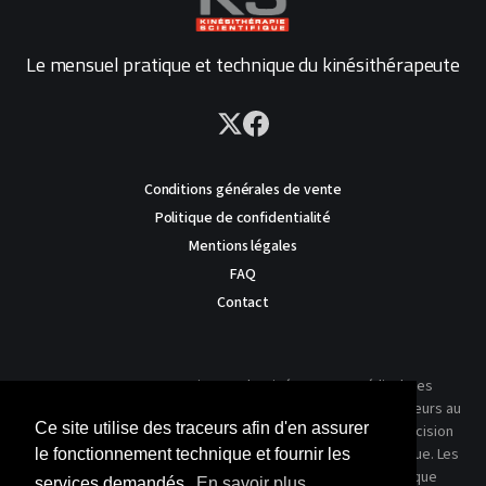
Le mensuel pratique et technique du kinésithérapeute
Conditions générales de vente
Politique de confidentialité
Mentions légales
FAQ
Contact
AVERTISSEMENT : Ce site est destiné au corps médical. Les
traitements présentés ne reflètent que l'expérience des auteurs au
Ce site utilise des traceurs afin d'en assurer
moment où leur article a été publié dans notre journal. La décision
thérapeutique ne peut se prendre qu'après un examen clinique. Les
le fonctionnement technique et fournir les
techniques publiées ici ne sauraient justifier une quelconque
services demandés.
En savoir plus