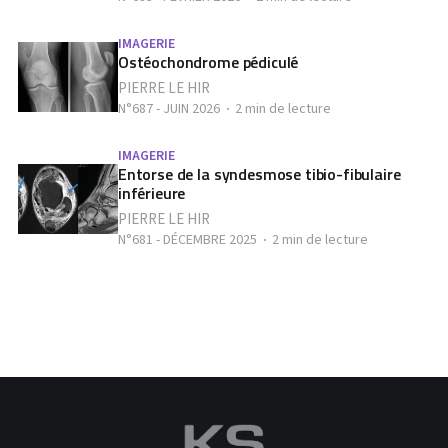
IMAGERIE
Ostéochondrome pédiculé
PIERRE LE HIR
N°687 - JUIN 2026
2 min de lecture
IMAGERIE
Entorse de la syndesmose tibio-fibulaire
inférieure
PIERRE LE HIR
N°681 - DÉCEMBRE 2025
2 min de lecture