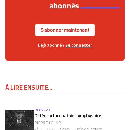
abonnés
S'abonner maintenant
Déjà abonné ?
Se connecter
À LIRE ENSUITE...
IMAGERIE
Ostéo-arthropathie symphysaire
PIERRE LE HIR
N°683 - FÉVRIER 2026
2 min de lecture