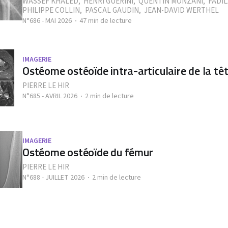
WASSEF KHALED
,
HENRI GUERINI
,
QUENTIN MONZANI
,
FADI
PHILIPPE COLLIN
,
PASCAL GAUDIN
,
JEAN-DAVID WERTHEL
N°686 - MAI 2026
47 min de lecture
IMAGERIE
Ostéome ostéoïde intra-articulaire de la tê
PIERRE LE HIR
N°685 - AVRIL 2026
2 min de lecture
IMAGERIE
Ostéome ostéoïde du fémur
PIERRE LE HIR
N°688 - JUILLET 2026
2 min de lecture