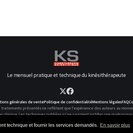
Le mensuel pratique et technique du kinésithérapeute
tions générales de vente
Politique de confidentialité
Mentions légales
FAQ
Co
traitements présentés ne reflètent que l'expérience des auteurs au moment o
linique. Les techniques publiées ici ne sauraient justifier une quelconque 
© 2026 Kinésithérapie Scientifique - Tous droits réservés
ment technique et fournir les services demandés.
En savoir plus