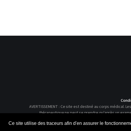
Condi
AVERTISSEMENT : Ce site est destiné au corps médical. Les 
thérapeutique ne peut se prendre qu'après un examen c
Ce site utilise des traceurs afin d'en assurer le fonctionne