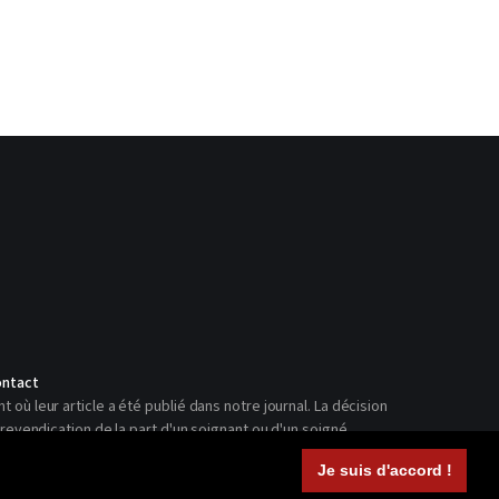
ntact
ù leur article a été publié dans notre journal. La décision
revendication de la part d'un soignant ou d'un soigné.
Je suis d'accord !