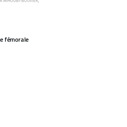
LA MIHOUBI-BOUVIER
,
te fémorale