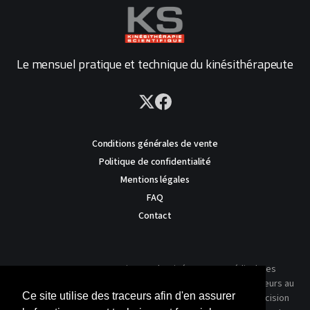
Le mensuel pratique et technique du kinésithérapeute
Conditions générales de vente
Politique de confidentialité
Mentions légales
FAQ
Contact
AVERTISSEMENT : Ce site est destiné au corps médical. Les
traitements présentés ne reflètent que l'expérience des auteurs au
Ce site utilise des traceurs afin d'en assurer
moment où leur article a été publié dans notre journal. La décision