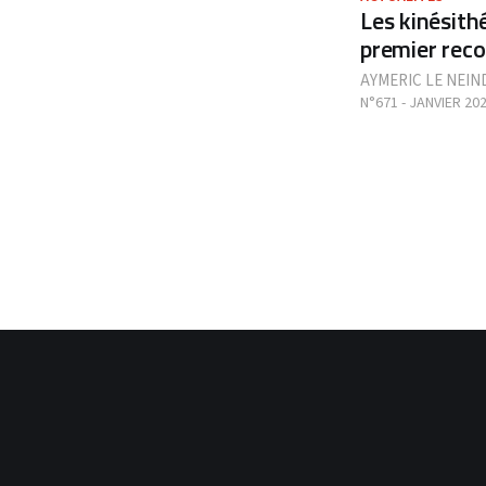
Les kinésith
premier reco
AYMERIC LE NEIN
N°671 - JANVIER 20