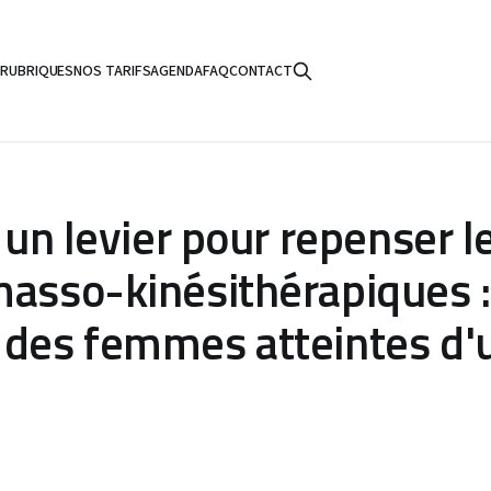
S
RUBRIQUES
NOS TARIFS
AGENDA
FAQ
CONTACT
, un levier pour repenser l
masso-kinésithérapiques :
 des femmes atteintes d'