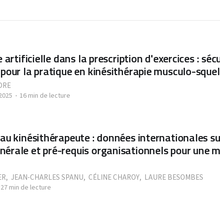
e artificielle dans la prescription d'exercices : séc
 pour la pratique en kinésithérapie musculo-sque
DRE
2025
16 min de lecture
 au kinésithérapeute : données internationales su
érale et pré-requis organisationnels pour une 
ER
,
JEAN-CHARLES SPANU
,
CÉLINE CHAROY
,
LAURE BESOMBES
27 min de lecture