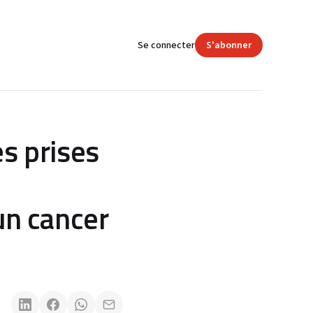
Se connecter
S'abonner
es prises
un cancer