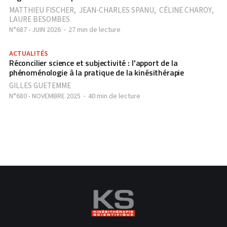
MATTHIEU FISCHER
,
JEAN-CHARLES SPANU
,
CÉLINE CHAROY
,
LAURE BESOMBES
N°687 - JUIN 2026
27 min de lecture
ACTUALITÉS
Réconcilier science et subjectivité : l'apport de la
phénoménologie à la pratique de la kinésithérapie
GILLES GUETEMME
N°680 - NOVEMBRE 2025
40 min de lecture