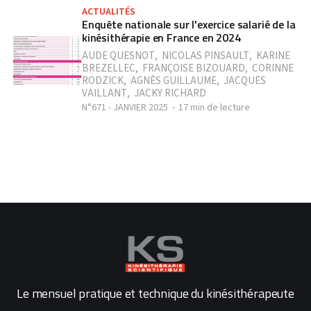
ACTUALITÉS
Enquête nationale sur l'exercice salarié de la
kinésithérapie en France en 2024
AUDE QUESNOT
,
NICOLAS PINSAULT
,
KARINE
BREZELLEC
,
FRANÇOISE BIZOUARD
,
CORINNE
RODZICK
,
AGNÈS GUILLAUME
,
JACQUES
VAILLANT
,
JACKY RICHARD
N°671 - JANVIER 2025
17 min de lecture
Le mensuel pratique et technique du kinésithérapeute