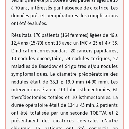
technique a été proposée à des patients âgés de 15
à 70 ans, intéressés par l'absence de cicatrice. Les
données pré- et peropératoires, les complications
ont été évaluées.
Résultats. 170 patients (164 femmes) âgées de 46 ±
12,4 ans (15-70) dont 13 avec un IMC > 25 et 4 > 35.
L'indication correspondait : 20 cancers papillaires,
10 nodules oncocytaire, 24 nodules toxiques, 22
maladies de Basedow et 94 goitres et/ou nodules
symptomatiques. Le diamètre préopératoire des
nodules était de 38,1 ± 19,9 mm (4-90 mm). Les
interventions étaient 101 lobo-isthmectomies, 61
thyroïdectomies totales et 10 isthmectomies. La
durée opératoire était de 134 ± 45 min. 2 patients
ont été totalisée par une seconde TOETVA et 2
présentaient des cicatrices cervicales d'autre
chirurgie. 15 patients ont été convertis en