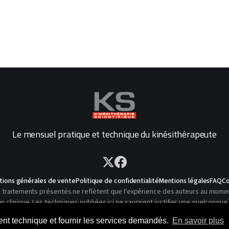
Le mensuel pratique et technique du kinésithérapeute
tions générales de vente
Politique de confidentialité
Mentions légales
FAQ
Co
traitements présentés ne reflètent que l'expérience des auteurs au moment o
linique. Les techniques publiées ici ne sauraient justifier une quelconque 
© 2026 Kinésithérapie Scientifique - Tous droits réservés
ment technique et fournir les services demandés.
En savoir plus