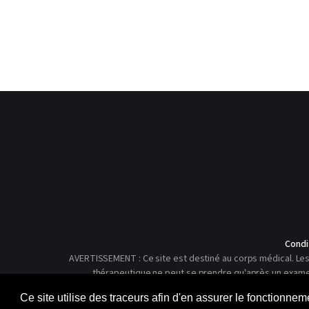
Condi
AVERTISSEMENT : Ce site est destiné au corps médical. Les 
thérapeutique ne peut se prendre qu'après un examen c
Ce site utilise des traceurs afin d'en assurer le fonctionne