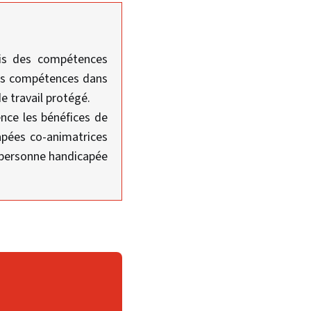
uis des compétences
des compétences dans
de travail protégé.
nce les bénéfices de
apées co-animatrices
a personne handicapée