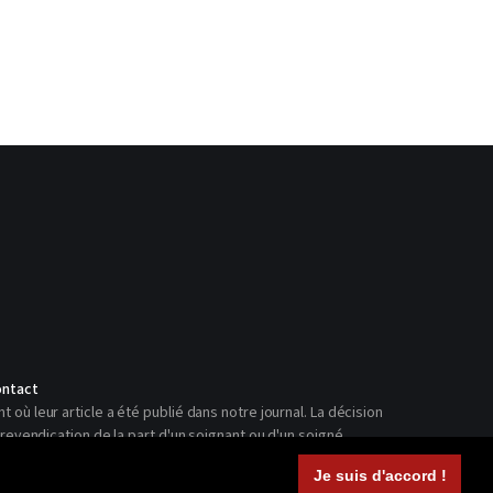
ntact
ù leur article a été publié dans notre journal. La décision
revendication de la part d'un soignant ou d'un soigné.
Je suis d'accord !