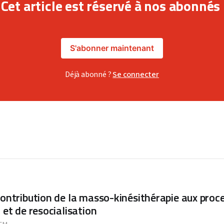
Cet article est réservé à nos abonnés
S'abonner maintenant
Déjà abonné ?
Se connecter
contribution de la masso-kinésithérapie aux proc
 et de resocialisation