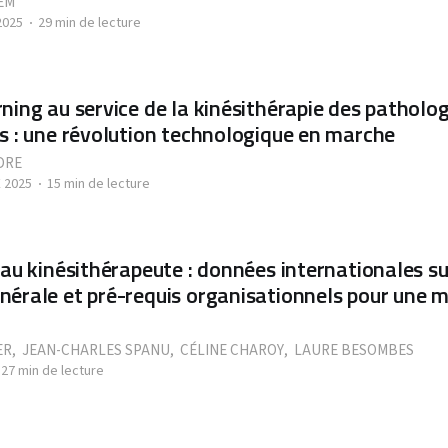
EM
2025
29 min de lecture
ning au service de la kinésithérapie des patholo
s : une révolution technologique en marche
DRE
 2025
15 min de lecture
 au kinésithérapeute : données internationales su
érale et pré-requis organisationnels pour une 
ER
,
JEAN-CHARLES SPANU
,
CÉLINE CHAROY
,
LAURE BESOMBES
27 min de lecture