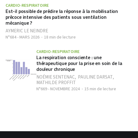
CARDIO-RESPIRATOIRE
Est-il possible de prédire la réponse à la mobilisation
précoce intensive des patients sous ventilation
mécanique ?
AYMERIC LE NEINDRE
N°684 - MARS 2026
18 min de lecture
CARDIO-RESPIRATOIRE
La respiration consciente : une
thérapeutique pour la prise en soin de la
douleur chronique
NOÉMIE SENTENAC
,
PAULINE DARSAT
,
MATHILDE PROFFIT
N°669 - NOVEMBRE 2024
15 min de lecture