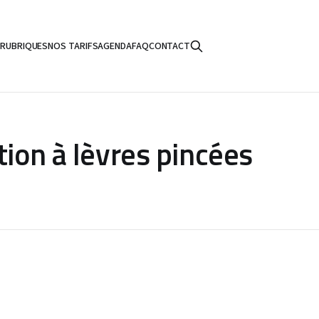
S
RUBRIQUES
NOS TARIFS
AGENDA
FAQ
CONTACT
tion à lèvres pincées