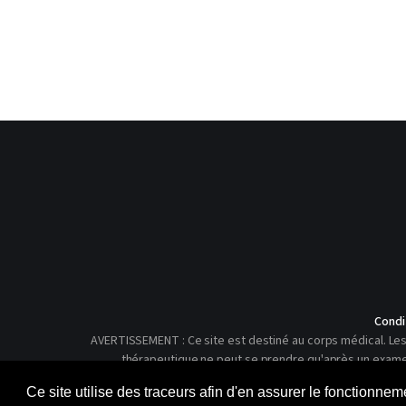
Condi
AVERTISSEMENT : Ce site est destiné au corps médical. Les 
thérapeutique ne peut se prendre qu'après un examen c
Ce site utilise des traceurs afin d'en assurer le fonctionne