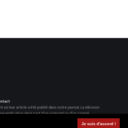
ntact
ù leur article a été publié dans notre journal. La décision
revendication de la part d'un soignant ou d'un soigné.
Je suis d'accord !