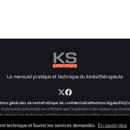
Le mensuel pratique et technique du kinésithérapeute
tions générales de vente
Politique de confidentialité
Mentions légales
FAQ
Co
traitements présentés ne reflètent que l'expérience des auteurs au moment o
linique. Les techniques publiées ici ne sauraient justifier une quelconque 
© 2026 Kinésithérapie Scientifique - Tous droits réservés
ment technique et fournir les services demandés.
En savoir plus