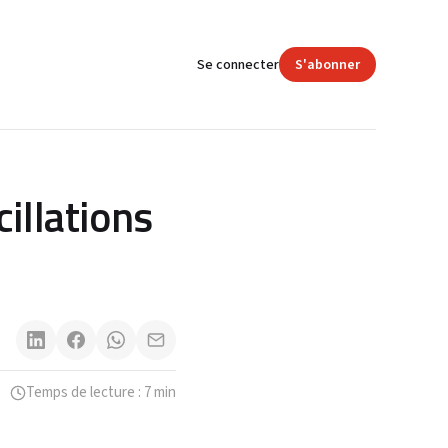
Se connecter
S'abonner
cillations
Temps de lecture : 7 min