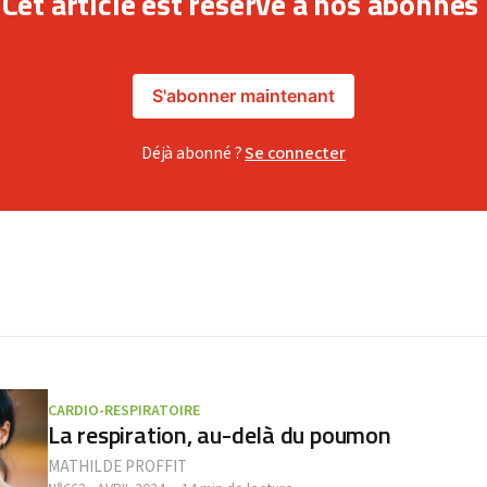
Cet article est réservé à nos abonnés
S'abonner maintenant
Déjà abonné ?
Se connecter
CARDIO-RESPIRATOIRE
La respiration, au-delà du poumon
MATHILDE PROFFIT