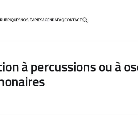
S
RUBRIQUES
NOS TARIFS
AGENDA
FAQ
CONTACT
tion à percussions ou à os
monaires