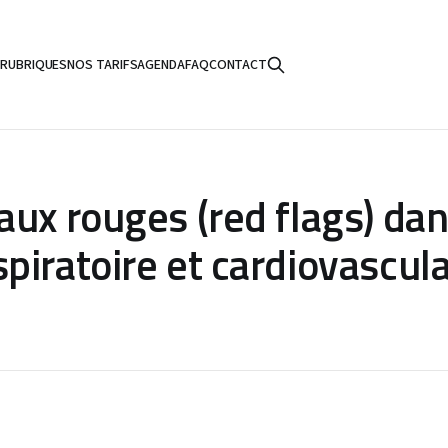
S
RUBRIQUES
NOS TARIFS
AGENDA
FAQ
CONTACT
ux rouges (red flags) dan
iratoire et cardiovascula