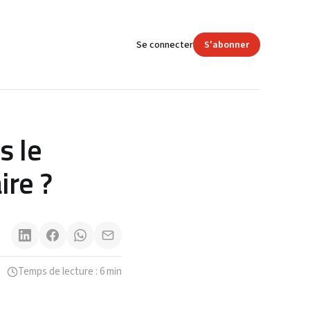
Se connecter
S'abonner
s le
ire ?
Temps de lecture : 6 min