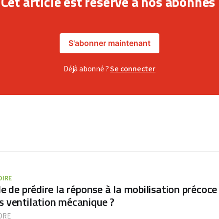
Cet article est réservé à nos abonnés
S'abonner maintenant
Déjà abonné ?
Se connecter
OIRE
le de prédire la réponse à la mobilisation précoce
s ventilation mécanique ?
DRE