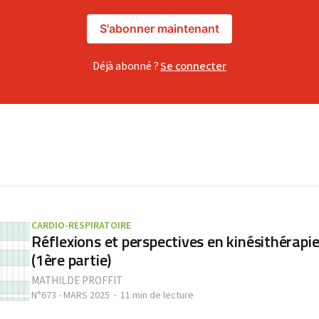
S'abonner maintenant
Déjà abonné ?
Se connecter
CARDIO-RESPIRATOIRE
Réflexions et perspectives en kinésithérapie
(1ère partie)
MATHILDE PROFFIT
N°673 - MARS 2025
11 min de lecture