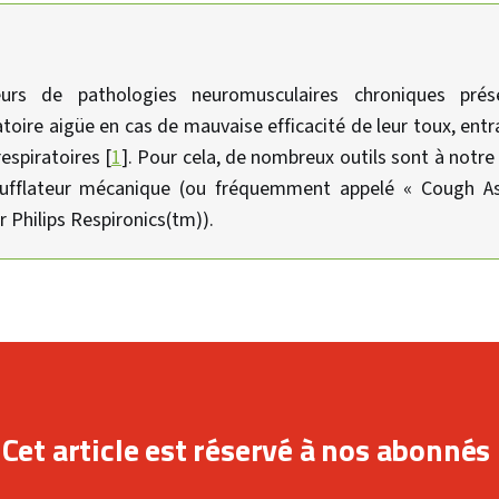
eurs de pathologies neuromusculaires chroniques prés
atoire aigüe en cas de mauvaise efficacité de leur toux, ent
espiratoires [
1
]. Pour cela, de nombreux outils sont à notre
exufflateur mécanique (ou fréquemment appelé « Cough A
ar Philips Respironics(tm)).
Cet article est réservé à nos abonnés