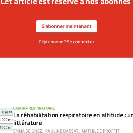
Cet article est réservé à nos abonnés
S'abonner maintenant
Déjà abonné ?
Se connecter
CARDIO-RESPIRATOIRE
La réhabilitation respiratoire en altitude : 
littérature
EMMA SEIGNEZ
,
PAULINE DARSAT
,
MATHILDE PROFFIT