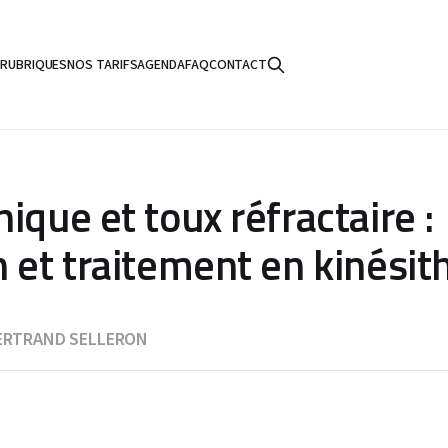
S
RUBRIQUES
NOS TARIFS
AGENDA
FAQ
CONTACT
ique et toux réfractaire :
n et traitement en kinésit
ERTRAND SELLERON