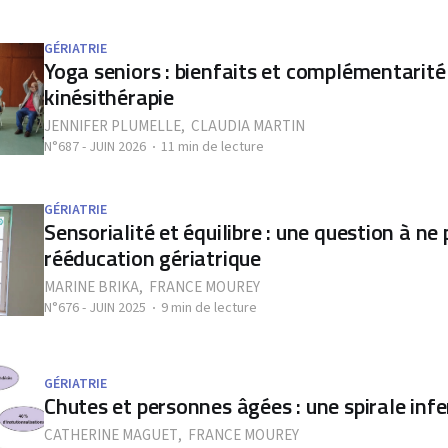
GÉRIATRIE
Yoga seniors : bienfaits et complémentarité
kinésithérapie
JENNIFER PLUMELLE
,
CLAUDIA MARTIN
N°687 - JUIN 2026
11 min de lecture
GÉRIATRIE
Sensorialité et équilibre : une question à ne 
rééducation gériatrique
MARINE BRIKA
,
FRANCE MOUREY
N°676 - JUIN 2025
9 min de lecture
GÉRIATRIE
Chutes et personnes âgées : une spirale infe
CATHERINE MAGUET
,
FRANCE MOUREY