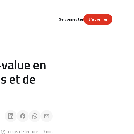
Se connecter
S'abonner
-value en
s et de
Temps de lecture : 13 min