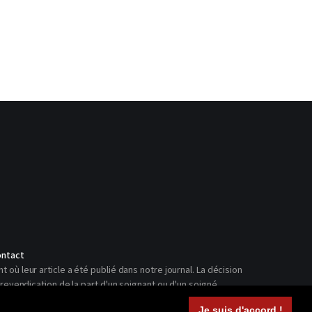
ntact
ù leur article a été publié dans notre journal. La décision
revendication de la part d'un soignant ou d'un soigné.
Je suis d'accord !