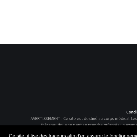
Condi
AVERTISSEMENT : Ce site est destiné au corps médical. Les 
thérapeutique ne peut se prendre qu'après un examen c
Ce site utilise des traceurs afin d'en assurer le fonctionne