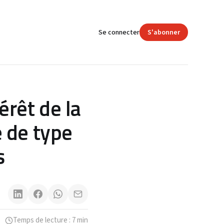
Se connecter
S'abonner
rêt de la
e de type
s
Temps de lecture : 7 min