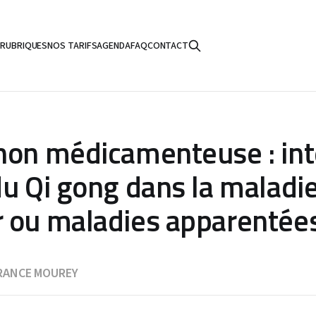
S
RUBRIQUES
NOS TARIFS
AGENDA
FAQ
CONTACT
non médicamenteuse : inté
du Qi gong dans la maladi
 ou maladies apparentée
RANCE MOUREY