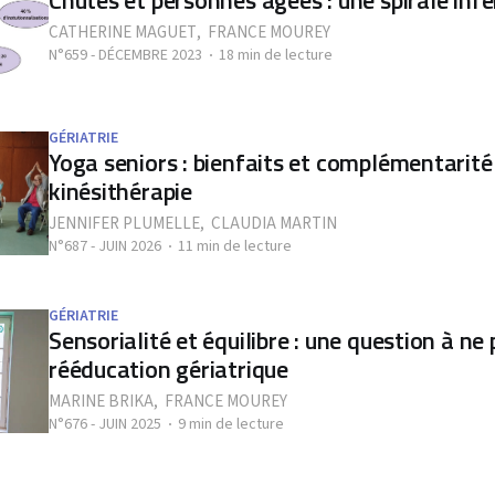
CATHERINE MAGUET
,
FRANCE MOUREY
N°659 - DÉCEMBRE 2023
18 min de lecture
GÉRIATRIE
Yoga seniors : bienfaits et complémentarité
kinésithérapie
JENNIFER PLUMELLE
,
CLAUDIA MARTIN
N°687 - JUIN 2026
11 min de lecture
GÉRIATRIE
Sensorialité et équilibre : une question à ne 
rééducation gériatrique
MARINE BRIKA
,
FRANCE MOUREY
N°676 - JUIN 2025
9 min de lecture