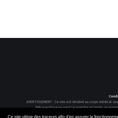
Condi
AVERTISSEMENT : Ce site est destiné au corps médical. Les 
thérapeutique ne peut se prendre qu'après un examen c
Ce site utilise des traceurs afin d'en assurer le fonctionne