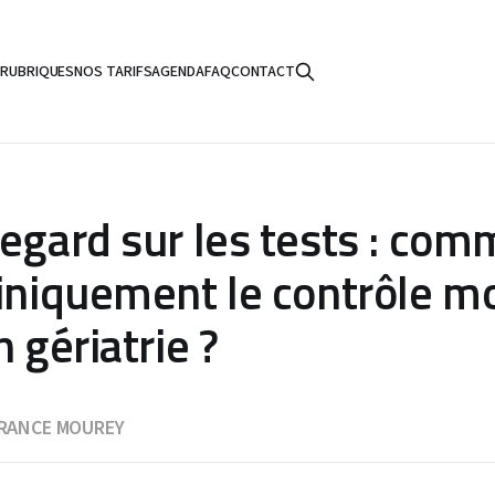
S
RUBRIQUES
NOS TARIFS
AGENDA
FAQ
CONTACT
regard sur les tests : co
liniquement le contrôle m
n gériatrie ?
RANCE MOUREY