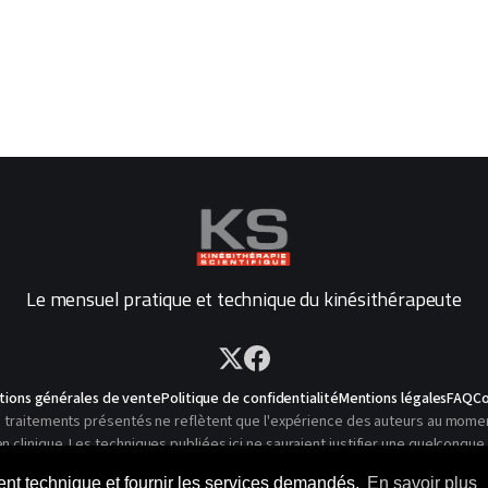
Le mensuel pratique et technique du kinésithérapeute
tions générales de vente
Politique de confidentialité
Mentions légales
FAQ
Co
traitements présentés ne reflètent que l'expérience des auteurs au moment o
linique. Les techniques publiées ici ne sauraient justifier une quelconque 
© 2026 Kinésithérapie Scientifique - Tous droits réservés
ment technique et fournir les services demandés.
En savoir plus