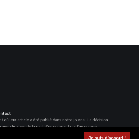
ntact
ù leur article a été publié dans notre journal. La décision
revendication de la part d'un soignant ou d'un soigné.
Je suis d'accord !